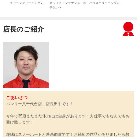
）
エアコンクリーニング
オフィスメンテナンス・お
ハウスクリーニング
引っ
＞
＞
＞
手伝い
＞
店長のご紹介
ごあいさつ
ベンリー八千代台店、店長田中です！
今年で35歳まだまだ体力には自身があります！力仕事でもなんでもお
受け致します！
趣味はスノーボードと映画鑑賞です！お勧めの作品がありましたら教